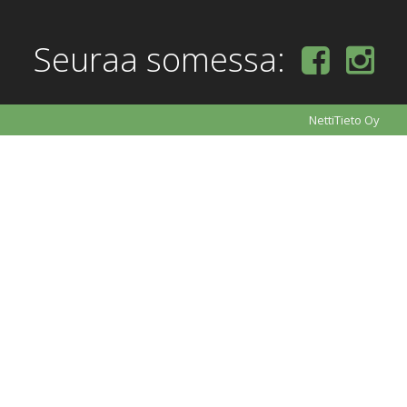
Seuraa somessa:
NettiTieto Oy