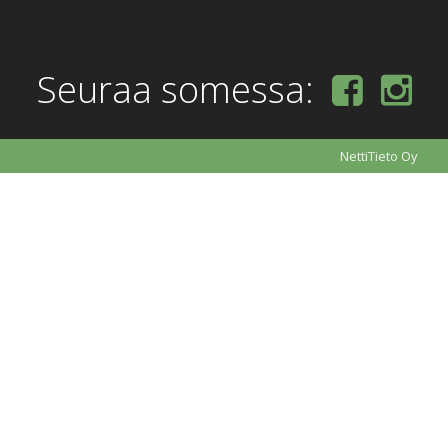
Seuraa somessa:
NettiTieto Oy