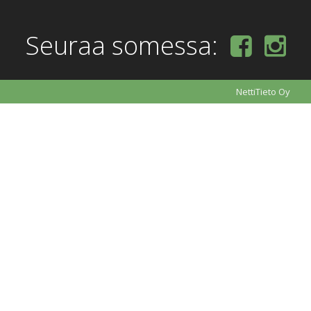
Seuraa somessa:
NettiTieto Oy